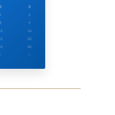
S
S
1
2
8
9
15
16
22
23
29
30
5
6