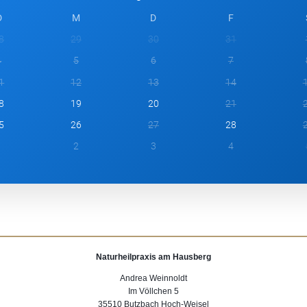
D
M
D
F
8
29
30
31
4
5
6
7
1
12
13
14
8
19
20
21
5
26
27
28
1
2
3
4
Naturheilpraxis am Hausberg
Andrea Weinnoldt
Im Völlchen 5
35510 Butzbach Hoch-Weisel